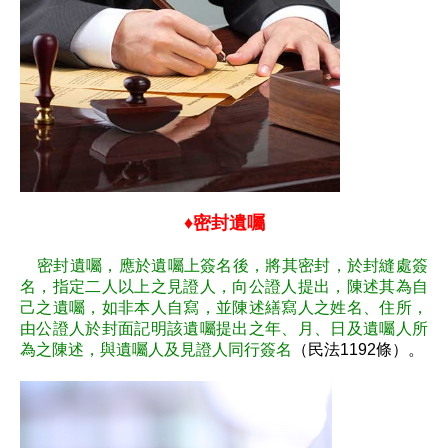
♦密封遺囑
密封遺囑，應於遺囑上簽名後，將其密封，於封縫處簽
名，指定二人以上之見證人，向公證人提出，陳述其為自
己之遺囑，如非本人自寫，並陳述繕寫人之姓名、住所，
由公證人於封面記明該遺囑提出之年、月、日及遺囑人所
為之陳述，與遺囑人及見證人同行簽名
（民法1192條）。